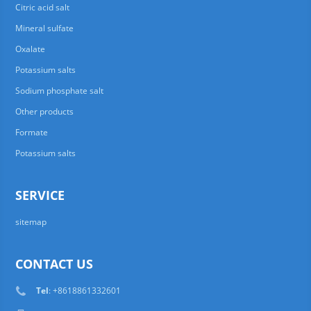
Citric acid salt
Mineral sulfate
Oxalate
Potassium salts
Sodium phosphate salt
Other products
Formate
Potassium salts
SERVICE
sitemap
CONTACT US
Tel
: +8618861332601